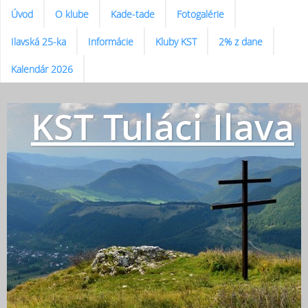
Úvod
O klube
Kade-tade
Fotogalérie
Ilavská 25-ka
Informácie
Kluby KST
2% z dane
Kalendár 2026
KST Tuláci Ilava