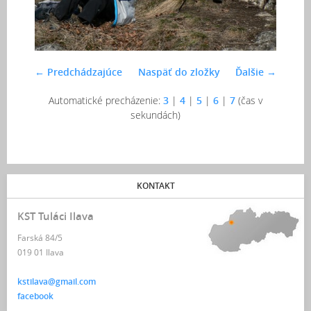
← Predchádzajúce
Naspäť do zložky
Ďalšie →
Automatické precházenie:
3
|
4
|
5
|
6
|
7
(čas v
sekundách)
KONTAKT
KST Tuláci Ilava
Farská 84/5
019 01 Ilava
kstilava@gmail.com
facebook