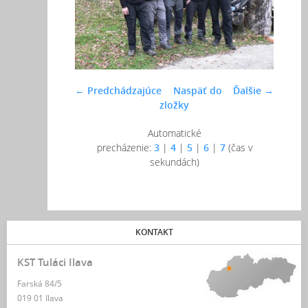
← Predchádzajúce
Naspäť do
Ďalšie →
zložky
Automatické
precházenie:
3
|
4
|
5
|
6
|
7
(čas v
sekundách)
KONTAKT
KST Tuláci Ilava
Farská 84/5
019 01 Ilava