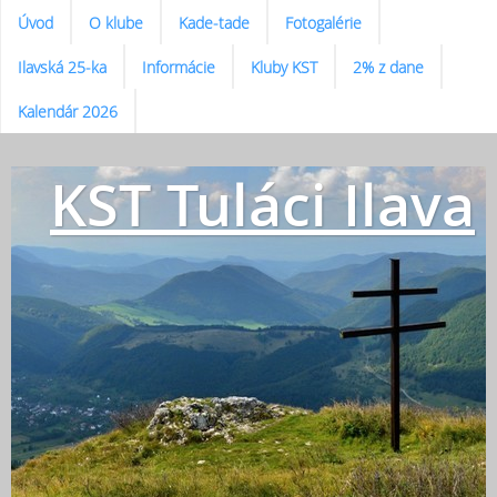
Úvod
O klube
Kade-tade
Fotogalérie
Ilavská 25-ka
Informácie
Kluby KST
2% z dane
Kalendár 2026
KST Tuláci Ilava