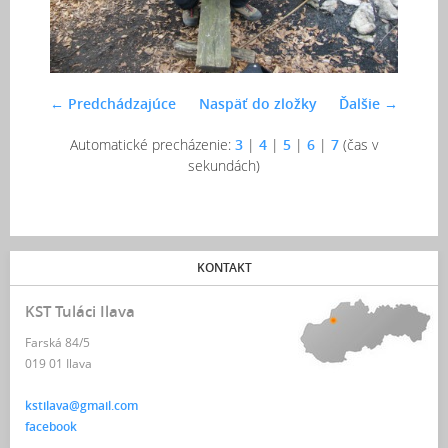
← Predchádzajúce
Naspäť do zložky
Ďalšie →
Automatické precházenie:
3
|
4
|
5
|
6
|
7
(čas v
sekundách)
KONTAKT
KST Tuláci Ilava
Farská 84/5
019 01 Ilava
kstilava@gmail.com
facebook