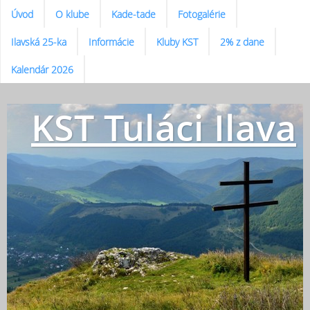
Úvod
O klube
Kade-tade
Fotogalérie
Ilavská 25-ka
Informácie
Kluby KST
2% z dane
Kalendár 2026
KST Tuláci Ilava