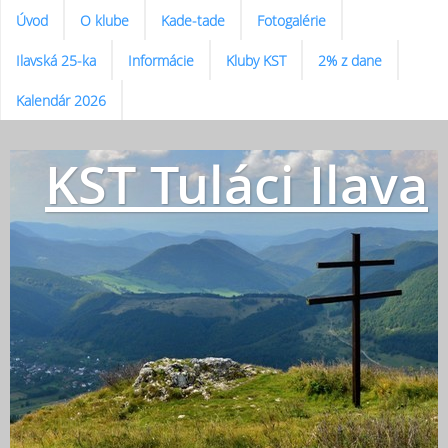
Úvod
O klube
Kade-tade
Fotogalérie
Ilavská 25-ka
Informácie
Kluby KST
2% z dane
Kalendár 2026
KST Tuláci Ilava