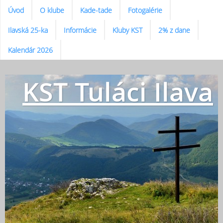
Úvod
O klube
Kade-tade
Fotogalérie
Ilavská 25-ka
Informácie
Kluby KST
2% z dane
Kalendár 2026
KST Tuláci Ilava