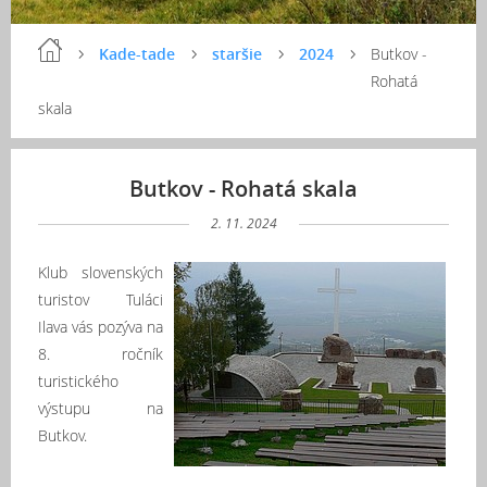
Kade-tade
staršie
2024
Butkov -
Rohatá
skala
Butkov - Rohatá skala
2. 11. 2024
Klub slovenských
turistov Tuláci
Ilava vás pozýva na
8. ročník
turistického
výstupu na
Butkov.