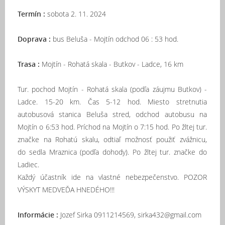
Termín :
sobota 2. 11. 2024
Doprava :
bus Beluša - Mojtín odchod 06 : 53 hod.
Trasa :
Mojtín - Rohatá skala - Butkov - Ladce, 16 km
Tur. pochod Mojtín - Rohatá skala (podľa záujmu Butkov) -
Ladce. 15-20 km. Čas 5-12 hod. Miesto stretnutia
autobusová stanica Beluša stred, odchod autobusu na
Mojtín o 6:53 hod. Príchod na Mojtín o 7:15 hod. Po žltej tur.
značke na Rohatú skalu, odtiaľ možnosť použiť zvážnicu,
do sedla Mraznica (podľa dohody). Po žltej tur. značke do
Ladiec.
Každý účastník ide na vlastné nebezpečenstvo. POZOR
VÝSKYT MEDVEĎA HNEDÉHO!!!
Informácie :
Jozef Sirka 0911214569, sirka432@gmail.com