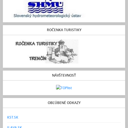
ROČENKA TURISTIKY
NÁVŠTEVNOSŤ
OBĽÚBENÉ ODKAZY
KST.SK
ILAVA.SK