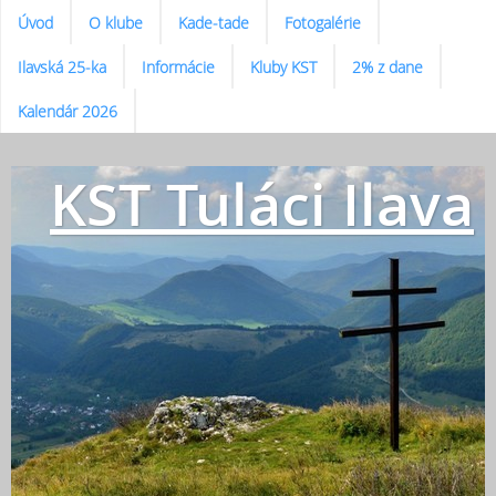
Úvod
O klube
Kade-tade
Fotogalérie
Ilavská 25-ka
Informácie
Kluby KST
2% z dane
Kalendár 2026
KST Tuláci Ilava