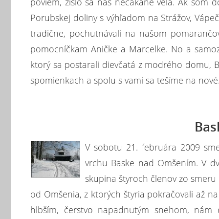
poviem, zišlo sa nás nečakane veľa. Ak som do
Porubskej doliny s výhľadom na Strážov, Vápeč
tradične, pochutnávali na našom pomarančov
pomocníčkam Aničke a Marcelke. No a samoz
ktorý sa postarali dievčatá z modrého domu, Be
spomienkach a spolu s vami sa tešíme na nov
Bas
V sobotu 21. februára 2009 sme 
vrchu Baske nad Omšením. V dvoc
skupina štyroch členov zo smeru
od Omšenia, z ktorých štyria pokračovali až 
hlbším, čerstvo napadnutým snehom, nám d