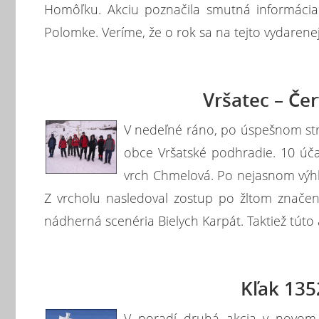
Homôľku. Akciu poznačila smutná informáci
Polomke. Veríme, že o rok sa na tejto vydaren
Vršatec – Če
V nedeľné ráno, po úspešnom str
obce Vršatské podhradie. 10 úča
vrch Chmelová. Po nejasnom výhľa
Z vrcholu nasledoval zostup po žltom znač
nádherná scenéria Bielych Karpát. Taktiež tút
Kľak 135
V poradí druhá akcia v novom