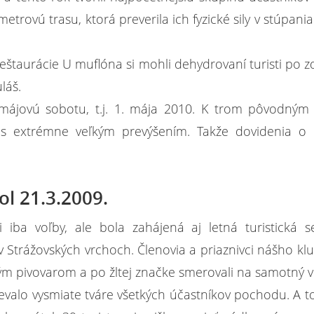
ometrovú trasu, ktorá preverila ich fyzické sily v stúpani
 reštaurácie U muflóna si mohli dehydrovaní turisti po z
láš.
ájovú sobotu, t.j. 1. mája 2010. K trom pôvodným
a, s extrémne veľkým prevýšením. Takže dovidenia o
ol 21.3.2009.
 iba voľby, ale bola zahájená aj letná turistická 
 Strážovských vrchoch. Členovia a priaznivci nášho kl
lým pivovarom a po žltej značke smerovali na samotný v
ievalo vysmiate tváre všetkých účastníkov pochodu. A 