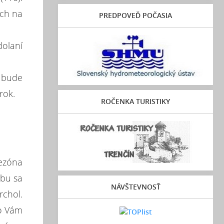
ach na
PREDPOVEĎ POČASIA
dolaní
 bude
 rok.
ROČENKA TURISTIKY
sezóna
ubu sa
NÁVŠTEVNOSŤ
rchol.
to Vám