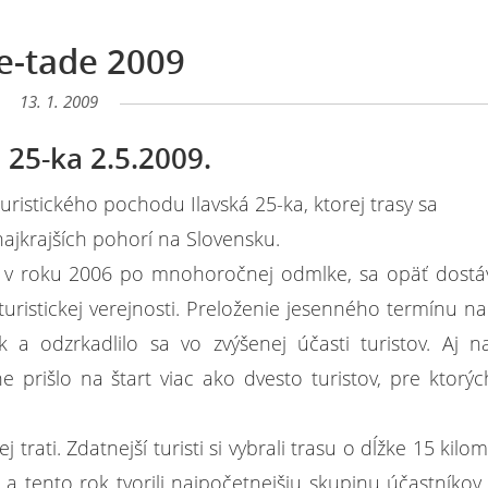
e-tade 2009
13. 1. 2009
 25-ka 2.5.2009.
turistického pochodu Ilavská 25-ka, ktorej trasy sa
ajkrajších pohorí na Slovensku.
ila v roku 2006 po mnohoročnej odmlke, sa opäť dost
turistickej verejnosti. Preloženie jesenného termínu na
a odzrkadlilo sa vo zvýšenej účasti turistov. Aj n
prišlo na štart viac ako dvesto turistov, pre ktorýc
trati. Zdatnejší turisti si vybrali trasu o dĺžke 15 kilom
 a tento rok tvorili najpočetnejšiu skupinu účastníkov 