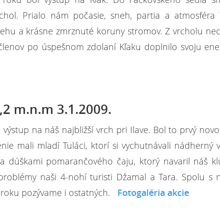
vrchol. Prialo nám počasie, sneh, partia a atmosféra
snehu a krásne zmrznuté koruny stromov. Z vrcholu ne
 členov po úspešnom zdolaní Kľaku doplnilo svoju ene
,2 m.n.m 3.1.2009.
výstup na náš najbližší vrch pri Ilave. Bol to prvý nov
nie mali mladí Tuláci, ktorí si vychutnávali nádherný 
sa dúškami pomarančového čaju, ktorý navaril náš k
problémy naši 4-nohí turisti Džamal a Tara. Spolu s 
m roku pozývame i ostatných.
Fotogaléria akcie