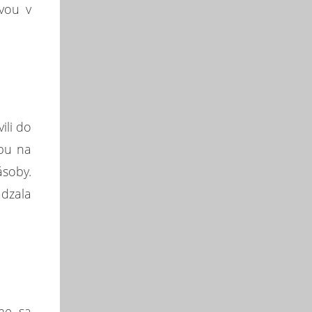
vou v
ili do
opu na
ásoby.
dzala
me sa