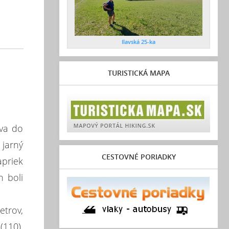
Ilavská 25-ka
TURISTICKÁ MAPA
áva do
 jarný
CESTOVNÉ PORIADKY
apriek
h boli
etrov,
(110).