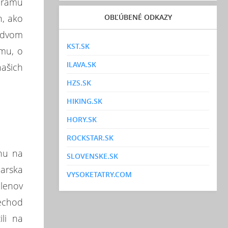
norámu
OBĽÚBENÉ ODKAZY
h, ako
 dvom
KST.SK
mu, o
ILAVA.SK
našich
HZS.SK
HIKING.SK
HORY.SK
ROCKSTAR.SK
ónu na
SLOVENSKE.SK
iarska
VYSOKETATRY.COM
členov
rechod
li na