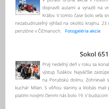
dopravili autami a vyrazili na 
Kráľov. V tomto čase bolo veľa 
nezabudnuteľný výhľad na okolitú krajinu. 23
penzióne v Čičmanoch.
Fotogaléria akcie
Sokol 651
Prvý nedeľný deň v roku sa konal 
výstup Tulákov. Najväčšie zastúpe
na Porubskú dolinu. Zohrievali 
kuchár Milan. S vôňou slaniny a klobás mali 
piatimi novými členmi nás bolo 19. V budúco