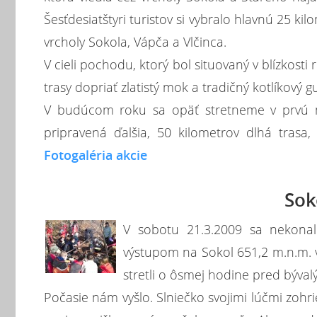
Šesťdesiatštyri turistov si vybralo hlavnú 25 kil
vrcholy Sokola, Vápča a Vlčinca.
V cieli pochodu, ktorý bol situovaný v blízkosti
trasy dopriať zlatistý mok a tradičný kotlíkový gu
V budúcom roku sa opäť stretneme v prvú m
pripravená ďalšia, 50 kilometrov dlhá tras
Fotogaléria akcie
Sok
V sobotu 21.3.2009 sa nekonali
výstupom na Sokol 651,2 m.n.m. v
stretli o ôsmej hodine pred býva
Počasie nám vyšlo. Slniečko svojimi lúčmi zohr