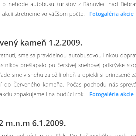
a o nehode autobusu turistov z Bánoviec nad Bebra
ej akcii stretneme vo väčšom počte.
Fotogaléria akcie
rvený kameň 1.2.2009.
etnutí, sme sa pravidelnou autobusovou linkou doprav
stníkov prešlapalo po čerstvej snehovej prikrývke st
de sme v snehu založili oheň a opiekli si prinesené z
ení do Červeného kameňa. Počas pochodu nás sprevá
o akciu zopakujeme i na budúci rok.
Fotogaléria akcie
2 m.n.m 6.1.2009.
 roku bol výstup na Kľak. Do Fačkovského sedla s