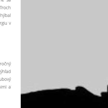
 Troch
chýbal
rgiu v
oročný
výhľad
lubový
nimi a