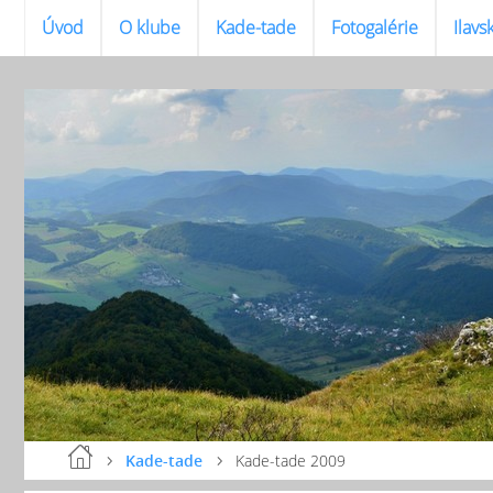
Úvod
O klube
Kade-tade
Fotogalérie
Ilavs
Kade-tade
Kade-tade 2009