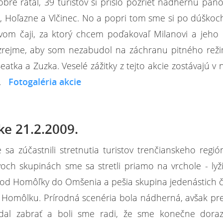
bre rátal, 39 turistov si prišlo pozrieť nádhernú pa
, Hoľazne a Vlčinec. No a popri tom sme si po dúškoc
om čaji, za ktorý chcem poďakovaľ Milanovi a jeho
rejme, aby som nezabudol na záchranu pitného reži
atka a Zuzka. Veselé zážitky z tejto akcie zostávajú v 
é.
Fotogaléria akcie
ke 21.2.2009.
sa zúčastnili stretnutia turistov trenčianskeho regi
h skupinách sme sa stretli priamo na vrchole - lyž
 od Homôľky do Omšenia a pešia skupina jedenástich 
na Homôlku. Prírodná scenéria bola nádherná, avšak p
al zabrať a boli sme radi, že sme konečne dorazi