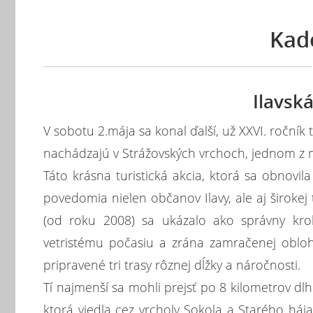
Kad
Ilavská
V sobotu 2.mája sa konal ďalší, už XXVI. ročník 
nachádzajú v Strážovských vrchoch, jednom z n
Táto krásna turistická akcia, ktorá sa obnov
povedomia nielen občanov Ilavy, ale aj širokej 
(od roku 2008) sa ukázalo ako správny krok 
vetristému počasiu a zrána zamračenej oblohe 
pripravené tri trasy rôznej dĺžky a náročnosti.
Tí najmenší sa mohli prejsť po 8 kilometrov dlhej 
ktorá viedla cez vrcholy Sokola a Starého hája