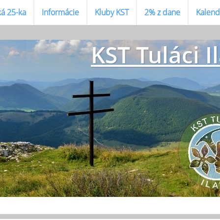
ká 25-ka
Informácie
Kluby KST
2% z dane
Kalend
KST Tuláci I